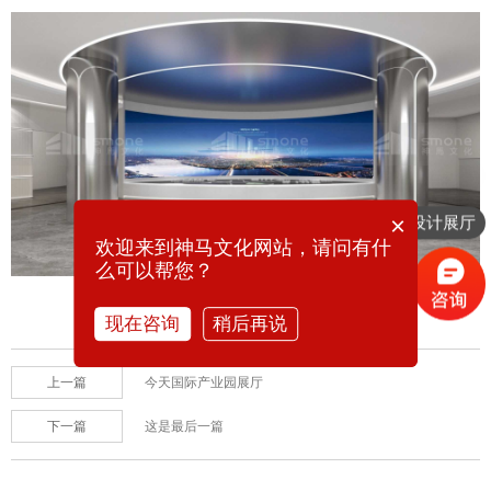
×
想要设计展厅
欢迎来到神马文化网站，请问有什
么可以帮您？
现在咨询
稍后再说
上一篇
今天国际产业园展厅
下一篇
这是最后一篇