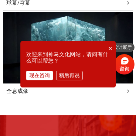
球幕/穹幕
×
想要设计展厅
欢迎来到神马文化网站，请问有什
么可以帮您？
现在咨询
稍后再说
全息成像