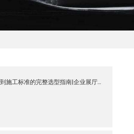
内蒙古展厅设计公司怎么选？2026年从设计实力到施工标准的完整选型指南|企业展厅|展厅建设|展厅装修|展厅施工|展厅设计公司哪家好