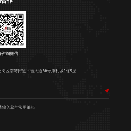
询合作
务咨询微信
龙岗区南湾街道平吉大道66号康利城1栋9层
请输入您的常用邮箱