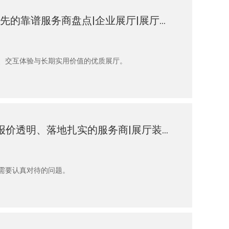
2026年成都展厅设计公司推荐：五家综合实力领先的靠谱服务商盘点|企业展厅|展厅建设|展厅装修|展厅施工|展厅设计公司哪家好
、交互体验与长期实用价值的优质展厅。
2026年青岛企业展厅设计公司怎么挑？盘点5家报价透明、落地扎实的服务商|展厅装修|展厅施工|展厅设计公司哪家好|展厅设计施工一体化
需要认真对待的问题。