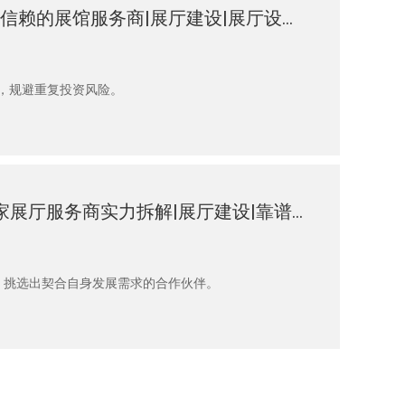
2026年企业展厅设计公司哪家好：专业甄选值得信赖的展馆服务商|展厅建设|展厅设计|展厅施工|展厅装修|展厅设计施工一体化
，规避重复投资风险。
2026年最新整理：深圳展厅设计公司哪家强？7家展厅服务商实力拆解|展厅建设|靠谱展厅设计公司|专业展厅设计|展厅设计施工一体化
，挑选出契合自身发展需求的合作伙伴。