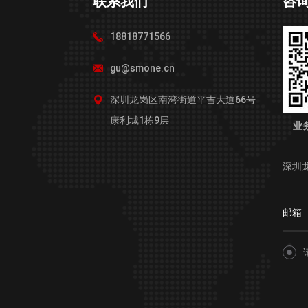
联系我们
咨
18818771566
gu@smone.cn
深圳龙岗区南湾街道平吉大道66号
康利城1栋9层
业
深圳