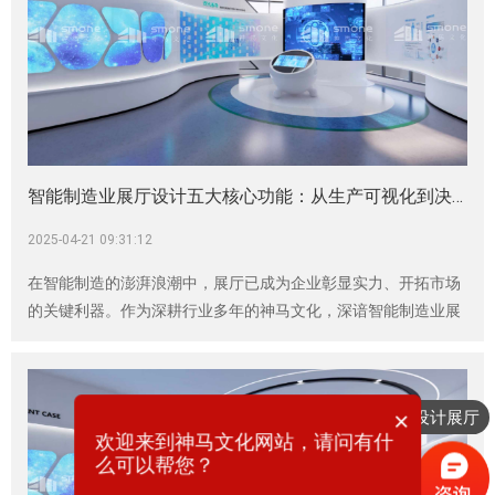
智能制造业展厅设计五大核心功能：从生产可视化到决策智能化的跃迁
2025-04-21 09:31:12
在智能制造的澎湃浪潮中，展厅已成为企业彰显实力、开拓市场
的关键利器。作为深耕行业多年的神马文化，深谙智能制造业展
厅设计的精髓，今天就为大家揭开其蕴含的五大核心功能，展现
如何助力企业实现从生产可视化到决策智能化的华丽转身。
×
想要设计展厅
欢迎来到神马文化网站，请问有什
么可以帮您？