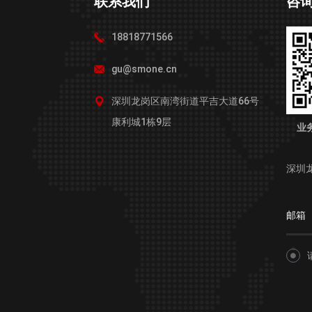
联系我们
咨
18818771566
gu@smone.cn
深圳龙岗区南湾街道平吉大道66号
康利城1栋9层
业
深圳