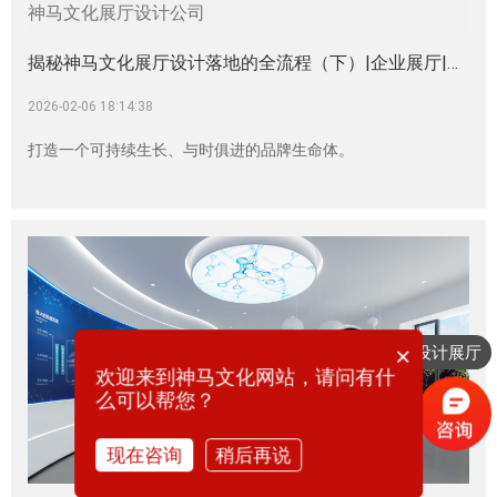
揭秘神马文化展厅设计落地的全流程（下）|企业展厅|生物科技展厅|生物医药展厅|中医药展厅|医疗器械展厅|神马文化展厅设计公司
2026-02-06 18:14:38
打造一个可持续生长、与时俱进的品牌生命体。
×
想要设计展厅
欢迎来到神马文化网站，请问有什
么可以帮您？
现在咨询
稍后再说