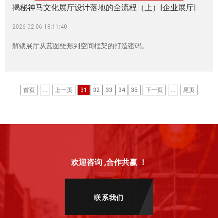
揭秘神马文化展厅设计落地的全流程（上）|企业展厅|生物科技展厅|生物医药展厅|中医药展厅|医疗器械展厅|神马文化展厅设计公司
2026-02-06 18:11:40
解锁展厅从蓝图雏形到空间框架的打造密码。
首页
...
上一页
31
32
33
34
35
下一页
...
尾页
欢迎咨询 ,合作共赢 ！
联系我们