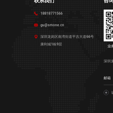
联系我们
咨
18818771566
gu@smone.cn
深圳龙岗区南湾街道平吉大道66号
康利城1栋9层
业
深圳