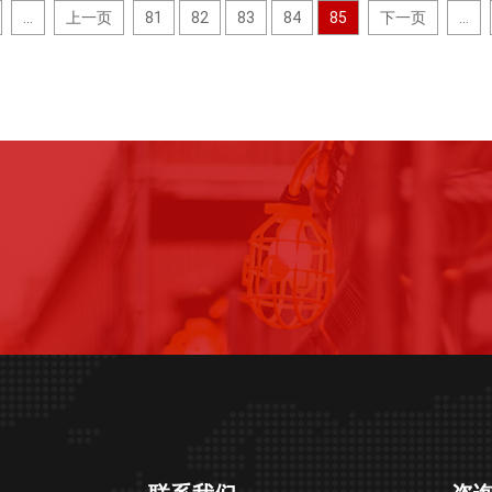
...
上一页
81
82
83
84
85
下一页
...