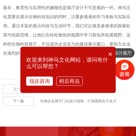
最后，教育性与实用性的兼顾也是展厅设计不可忽视的一环。神马文
化需要在展示生物科技知识的同时，注重参观者的学习体验与实际应
用。通过丰富的展示内容与互动环节，我们可以激发参观者的探索欲
望与创新思维，让他们在轻松愉悦的氛围中学习新知并拓展视野。这
样的生物科技展厅，不仅成为企业实力的最佳展示窗口，更助力企业
×
想要设计展厅
在激烈的市场竞争中脱颖而出，赢得更多赞誉与合作机遇。
欢迎来到神马文化网站，请问有什
么可以帮您？
现在咨询
稍后再说
上一篇
干细胞展厅设计公司——神马文化
下一篇
生物企业展厅门头设计指南：打造吸睛实力名片