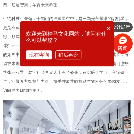
四、启迪智慧，孕育未来希望
生物科技科普馆，于知识的浩瀚星空中，是一颗光芒耀眼的启明星，
×
想要设计展厅
更是承载无数梦想起航的温暖摇篮。我们精心筹备了一系列丰富多
欢迎来到神马文化网站，请问有什
彩、形式多样的科普活动以及系统专业的教育项目，旨在为青少年群
么可以帮您？
体打开一扇通往生物科技奇幻天地的大门，让他们在趣味与知识交织
现在咨询
稍后再说
的氛围中，心底那颗对生物科技热爱的种子生根发芽，茁壮成长，有
望在未来成长为生物科技领域纵横驰骋的领军英才。同时，我们也热
忱张开双臂，欢迎社会各界人士纷至沓来，在此驻足学习、交流研
讨，汇聚各方智慧与力量，携手并肩共同推动生物科技的蓬勃发展，
迈向更为辉煌的明天。