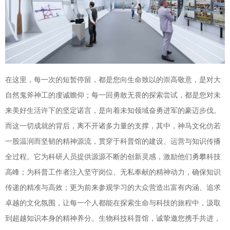
在这里，每一次的短暂停留，都是您向生命致以的崇高敬意，是对大
自然鬼斧神工的虔诚瞻仰；每一回勇敢无畏的探索尝试，都是您对未
来美好生活许下的坚定诺言，是向着未知领域奋勇进军的豪迈步伐。
而这一切成就的背后，离不开诸多力量的支撑，其中，神马文化仿若
一股温润而坚韧的精神源流，贯穿于科普馆的建设、运营与知识传播
全过程。它为科研人员提供源源不断的创新灵感，激励他们勇攀科技
高峰；为科普工作者注入坚守岗位、无私奉献的精神动力，确保知识
传递的精准与高效；更为前来参观学习的大众营造出富有内涵、追求
卓越的文化氛围，让每一个人都能在探索生命与科技的旅程中，汲取
到超越知识本身的精神养分。生物科技科普馆，诚挚邀您携手共进，