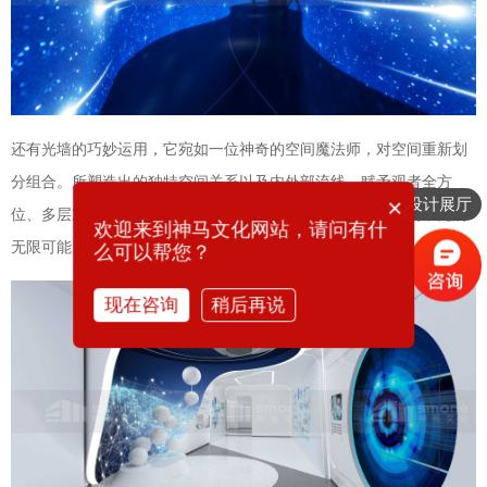
还有光墙的巧妙运用，它宛如一位神奇的空间魔法师，对空间重新划
分组合。所塑造出的独特空间关系以及内外部流线，赋予观者全方
×
想要设计展厅
位、多层次的空间探索体验，让原本单调的空间瞬间活力满满，充满
欢迎来到神马文化网站，请问有什
无限可能。
么可以帮您？
现在咨询
稍后再说