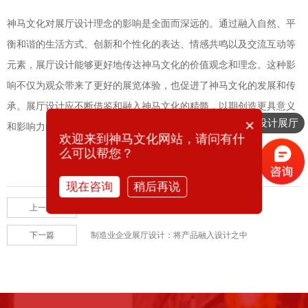
神马文化对展厅设计理念的影响是全面而深远的。通过融入自然、平
衡和谐的生活方式、创新和个性化的表达、情感共鸣以及交流互动等
元素，展厅设计能够更好地传达神马文化的价值观念和理念。这种影
响不仅为观众带来了更好的展览体验，也促进了神马文化的发展和传
承。展厅设计应不断借鉴和融入神马文化的精髓，以期创造更具意义
×
想要设计展厅
和影响力的展示空间。
欢迎来到神马文化网站，请问有什
么可以帮您？
现在咨询
稍后再说
上一篇
干细胞展厅设计如何展示科技与生命的交融
下一篇
制造业企业展厅设计：将产品融入设计之中