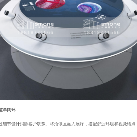
签单闭环
过细节设计消除客户犹豫。将洽谈区融入展厅，搭配舒适环境和视觉锚点