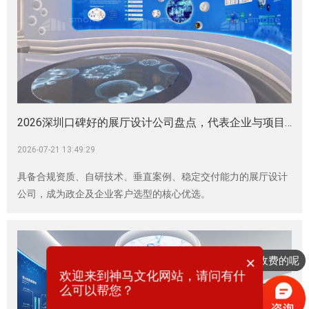
2026深圳口碑好的展厅设计公司盘点，代表企业与项目案例汇总|企业展厅|生物医药展厅|医疗器械展厅|CGT展厅设计|展厅展馆建设
2026-07-21 13:49:29
具备合规资质、自研技术、垂直案例、稳定交付能力的展厅设计
公司，成为政企及企业客户选型的核心优选。
×
你们是怎么收费的呢
欢迎来到神马文化网站，请问有什
么可以帮您？