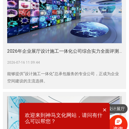
2026年企业展厅设计施工一体化公司综合实力全面评测：全链交付/落地品质/投资回报全维度深度解读|企业展厅|展厅展馆建设|企业品牌展厅
2026-07-16 11:09:44
能够提供“设计施工一体化”总承包服务的专业公司，正成为企业
空间建设的主流选择。
×
想要设计展厅
欢迎来到神马文化网站，请问有什
么可以帮您？