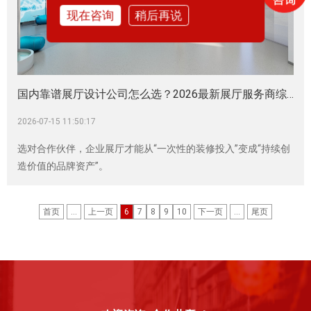
现在咨询
稍后再说
国内靠谱展厅设计公司怎么选？2026最新展厅服务商综合实力榜单测评|企业展厅|科技馆|科普展厅|展厅设计施工|展厅设计装修|展厅建设
2026-07-15 11:50:17
选对合作伙伴，企业展厅才能从“一次性的装修投入”变成“持续创
造价值的品牌资产”。
首页
...
上一页
6
7
8
9
10
下一页
...
尾页