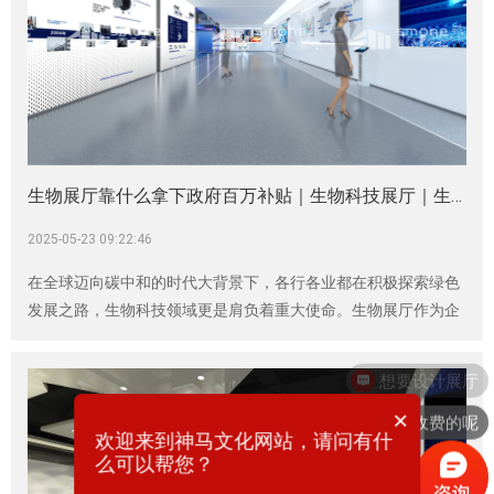
生物展厅靠什么拿下政府百万补贴｜生物科技展厅｜生物医疗展厅
2025-05-23 09:22:46
在全球迈向碳中和的时代大背景下，各行各业都在积极探索绿色
发展之路，生物科技领域更是肩负着重大使命。生物展厅作为企
业展示形象与实力的前沿阵地，如何顺应这一潮流，突破传统，
斩获政府百万补贴？神马文化，作为生物科技展厅设计的领航
者，凭借对ESG理念的深刻洞察与创新实践，为企业开辟出一条
×
你们是怎么收费的呢
康庄大道。
欢迎来到神马文化网站，请问有什
么可以帮您？