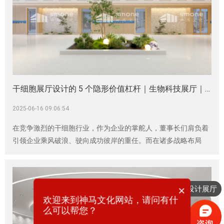
干细胞展厅设计的 5 个隐形价值杠杆｜生物科技展厅｜医疗器械展厅
2025-06-16 09:06:54
在竞争激烈的干细胞行业，作为企业的掌舵人，董事长们肩负着
引领企业乘风破浪、驶向成功彼岸的重任。而在诸多战略布局
中，干细胞展厅的设计往往容易被低估或误解。神马文化，作为
专业深耕展厅设计领域、洞悉行业门道的先锋，在此为董事长们
揭示干细胞展厅设计背后潜藏的 5 个隐形价值杠杆，助力企业撬
×
想要设计展厅
动更大的商业版图。
欢迎来到神马文化网站，请问有什
么可以帮您？