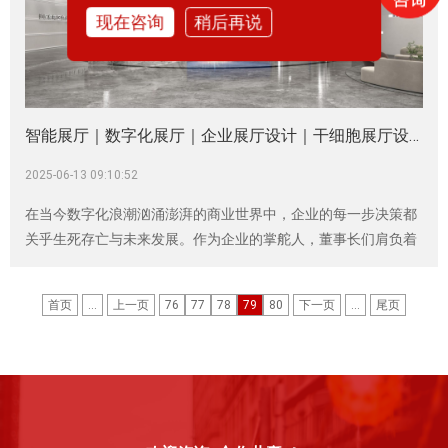
现在咨询
稍后再说
智能展厅｜数字化展厅｜企业展厅设计｜干细胞展厅设计｜生物医药展厅
2025-06-13 09:10:52
在当今数字化浪潮汹涌澎湃的商业世界中，企业的每一步决策都
关乎生死存亡与未来发展。作为企业的掌舵人，董事长们肩负着
引领企业穿越迷雾、驶向成功彼岸的重任。而在众多战略布局
中，智能制造业展厅的建设与优化往往容易被忽视，实则它蕴含
首页
...
上一页
76
77
78
79
80
下一页
...
尾页
着巨大潜力，能够成为企业数字化转型的关键战略支点。在这
里，神马文化将为您深度剖析其中奥秘。