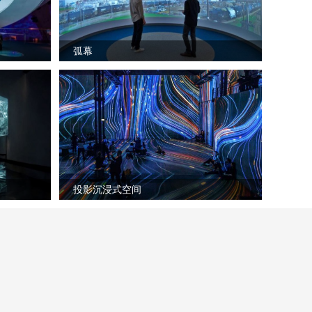
弧幕
投影沉浸式空间