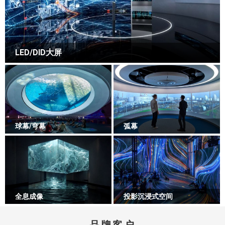
LED/DID大屏
球幕/穹幕
弧幕
全息成像
投影沉浸式空间
品牌客户