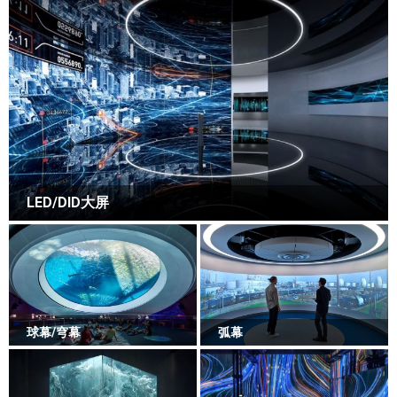
LED/DID大屏
球幕/穹幕
弧幕