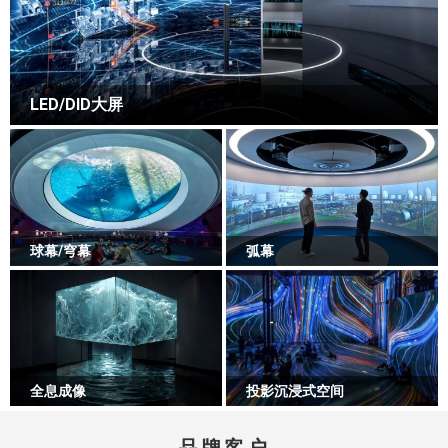
LED/DID大屏
球幕/穹幕
弧幕
全息成像
投影沉浸式空间
品牌客户