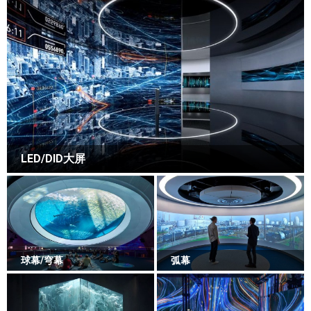
LED/DID大屏
球幕/穹幕
弧幕