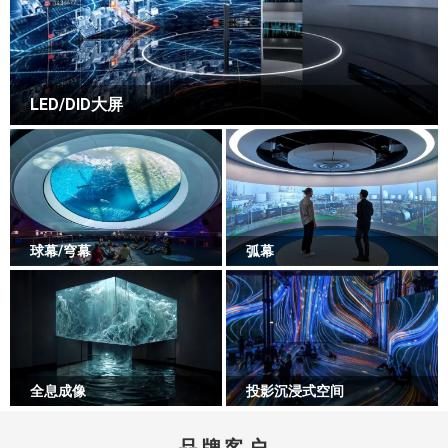
LED/DID大屏
球幕/穹幕
弧幕
全息成像
投影沉浸式空间
品牌客户