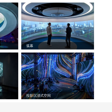
弧幕
投影沉浸式空间