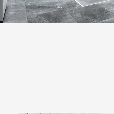
好。 1、认同好。
天津
国药
医疗器械
有限
公司企业
文化可以增