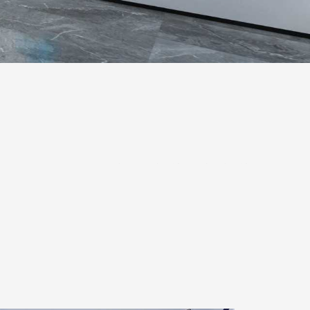
心灵契
约。 2、信任好。
天津
国药
医疗器械
。
天津医疗器械
研发告笑工资收入