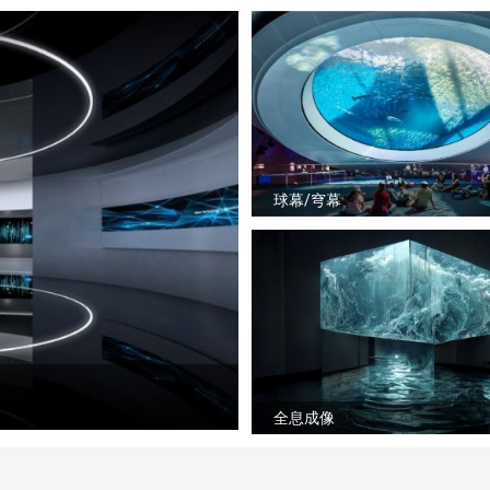
球幕/穹幕
全息成像